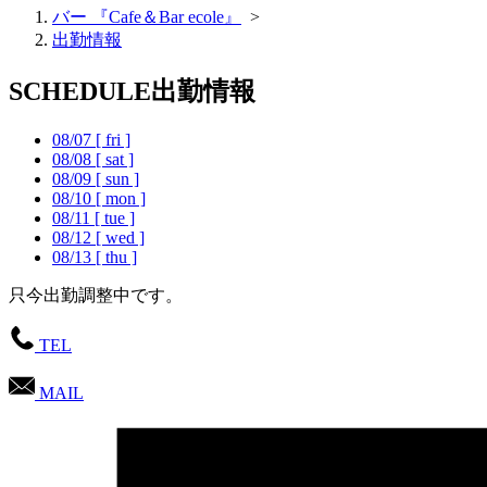
バー 『Cafe＆Bar ecole』
>
出勤情報
SCHEDULE
出勤情報
08/07
[ fri ]
08/08
[ sat ]
08/09
[ sun ]
08/10
[ mon ]
08/11
[ tue ]
08/12
[ wed ]
08/13
[ thu ]
只今出勤調整中です。
TEL
MAIL