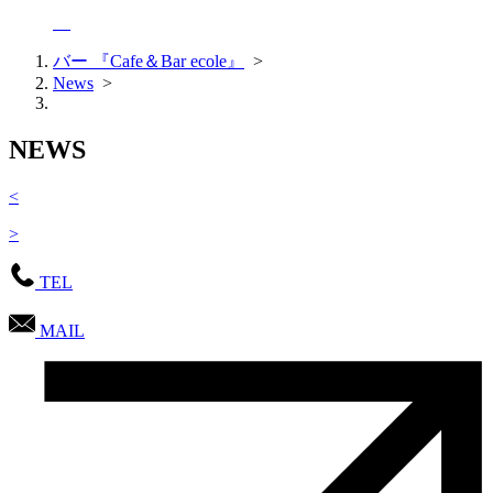
バー 『Cafe＆Bar ecole』
>
News
>
NEWS
<
>
TEL
MAIL