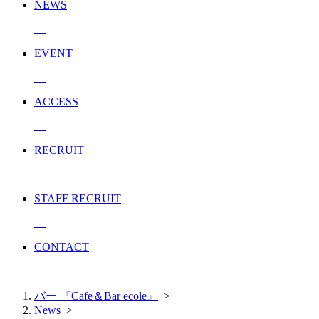
NEWS
EVENT
ACCESS
RECRUIT
STAFF RECRUIT
CONTACT
バー 『Cafe＆Bar ecole』
>
News
>