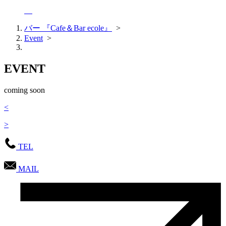
バー 『Cafe＆Bar ecole』
>
Event
>
EVENT
coming soon
<
>
TEL
MAIL